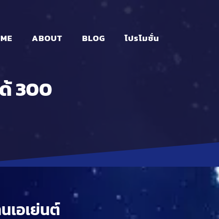
ME
ABOUT
BLOG
โปรโมชั่น
ด้ 300
านเอเย่นต์