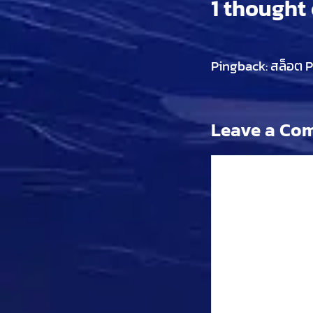
1 thought 
Pingback:
สล็อต P
Leave a Co
Comment