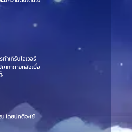
ละมีความตื่นเต้นใน
รทำเทิร์นโอเวอร์
ปัญหาภายหลังเมื่อ
้:
ณ โดยปกติจะใช้