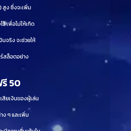
สูง ซึ่งจะเพิ่ม
เพื่อไม่ให้เกิด
นจริง จะช่วยให้
ร์สล็อตอย่าง
ฟรี 50
ียเงินของผู้เล่น
าง ๆ และเพิ่ม