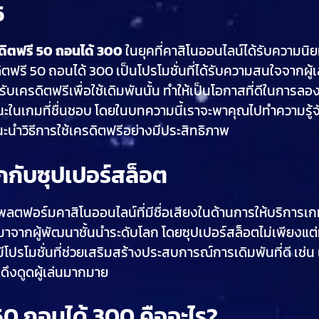
5
รดิตฟรี 50 ถอนได้ 300
ในยุคที่คาสิโนออนไลน์ได้รับความนิ
ตฟรี 50 ถอนได้ 300 เป็นโปรโมชั่นที่ได้รับความสนใจจากผู้
รับเครดิตฟรีเพื่อใช้เดิมพันนั้น ทำให้เป็นโอกาสที่ดีในการลอ
ในเกมที่ชื่นชอบ โดยในบทความนี้เราจะพาคุณไปทำความรู้จักก
นะนำวิธีการใช้เครดิตฟรีอย่างมีประสิทธิภาพ
ักกับซุปเปอร์สล็อต
พลตฟอร์มคาสิโนออนไลน์ที่มีชื่อเสียงในด้านการให้บริการเ
มาจากผู้พัฒนาชั้นนำระดับโลก โดยซุปเปอร์สล็อตไม่เพียงแต่
ีโปรโมชั่นที่ช่วยเสริมสร้างประสบการณ์การเดิมพันที่ดี เช่
ที่ดึงดูดผู้เล่นมากมาย
50 ถอนได้ 300 คืออะไร?