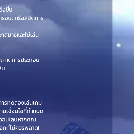
่งขึ้น
การชนะ หรือลิมิตการ
าสมาธิและไม่เล่น
ใบอนุญาตการประกอบ
ล่น
สในการทดลองเล่นเกม
ามเงื่อนไขที่กำหนด
โนออนไลน์หากคุณ
กที่ไม่ควรพลาด!