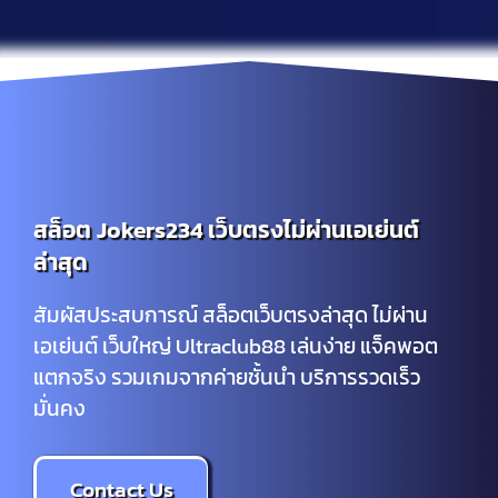
สล็อต Jokers234 เว็บตรงไม่ผ่านเอเย่นต์
ล่าสุด
สัมผัสประสบการณ์ สล็อตเว็บตรงล่าสุด ไม่ผ่าน
เอเย่นต์ เว็บใหญ่ Ultraclub88 เล่นง่าย แจ็คพอต
แตกจริง รวมเกมจากค่ายชั้นนำ บริการรวดเร็ว
มั่นคง
Contact Us