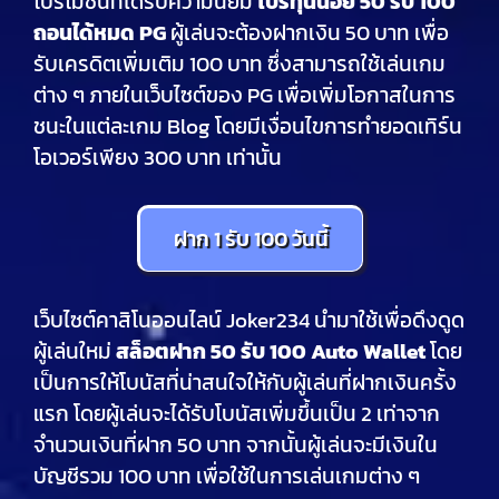
โปรโมชั่นที่ได้รับความนิยม
โปรทุนน้อย 50 รับ 100
ถอนได้หมด PG
ผู้เล่นจะต้องฝากเงิน 50 บาท เพื่อ
รับเครดิตเพิ่มเติม 100 บาท ซึ่งสามารถใช้เล่นเกม
ต่าง ๆ ภายในเว็บไซต์ของ PG เพื่อเพิ่มโอกาสในการ
ชนะในแต่ละเกม
Blog
โดยมีเงื่อนไขการทำยอดเทิร์น
โอเวอร์เพียง 300 บาท เท่านั้น
ฝาก 1 รับ 100 วันนี้
เว็บไซต์คาสิโนออนไลน์
Joker234
นำมาใช้เพื่อดึงดูด
ผู้เล่นใหม่
สล็อตฝาก 50 รับ 100 Auto Wallet
โดย
เป็นการให้โบนัสที่น่าสนใจให้กับผู้เล่นที่ฝากเงินครั้ง
แรก โดยผู้เล่นจะได้รับโบนัสเพิ่มขึ้นเป็น 2 เท่าจาก
จำนวนเงินที่ฝาก 50 บาท จากนั้นผู้เล่นจะมีเงินใน
บัญชีรวม 100 บาท เพื่อใช้ในการเล่นเกมต่าง ๆ