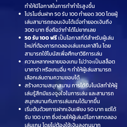
ทำให้มีโอกาสในการทำกำไรสูงขึ้น
โปรโมชั่นฝาก 50 รับ 100 ทำยอด 300 โดยผู้
เล่นสามารถถอนเงินได้เมื่อทำยอดเงินถึง
300 บาท ซึ่งถือว่าทำได้ไม่ยากเลย
50 รับ 100 ฟรี
เป็นโอกาสที่ดีสำหรับผู้เล่น
ใหม่ที่ต้องการทดลองเล่นเกมคาสิโน โดย
สามารถใช้โบนัสเพื่อศึกษาวิธีการเล่น
ความหลากหลายของเกม ไม่ว่าจะเป็นสล็อต
บาคาร่า หรือเกมอื่น ๆ ทำให้ผู้เล่นสามารถ
เลือกเล่นตามความชอบได้
สร้างความสนุกสนาน การได้รับโบนัสทำให้ผู้
เล่นรู้สึกมีแรงจูงใจในการเล่น และสามารถ
สนุกสนานกับการเล่นเกมได้มากขึ้น
เริ่มต้นด้วยการฝากเงินเพียง 50 บาท แต่ได้
รับ 100 บาท ซึ่งช่วยให้ผู้เล่นมีโอกาสทดลอง
เล่นเกม โดยไม่ต้องใช้เงินลงทุนมาก