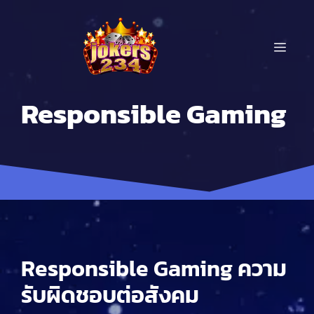
Skip
to
content
MEN
Responsible Gaming
Responsible Gaming ความ
รับผิดชอบต่อสังคม