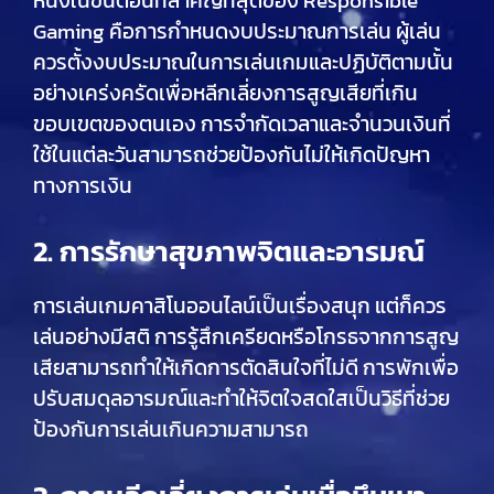
หนึ่งในขั้นตอนที่สำคัญที่สุดของ Responsible
Gaming คือการกำหนดงบประมาณการเล่น ผู้เล่น
ควรตั้งงบประมาณในการเล่นเกมและปฏิบัติตามนั้น
อย่างเคร่งครัดเพื่อหลีกเลี่ยงการสูญเสียที่เกิน
ขอบเขตของตนเอง การจำกัดเวลาและจำนวนเงินที่
ใช้ในแต่ละวันสามารถช่วยป้องกันไม่ให้เกิดปัญหา
ทางการเงิน
2. การรักษาสุขภาพจิตและอารมณ์
การเล่นเกมคาสิโนออนไลน์เป็นเรื่องสนุก แต่ก็ควร
เล่นอย่างมีสติ การรู้สึกเครียดหรือโกรธจากการสูญ
เสียสามารถทำให้เกิดการตัดสินใจที่ไม่ดี การพักเพื่อ
ปรับสมดุลอารมณ์และทำให้จิตใจสดใสเป็นวิธีที่ช่วย
ป้องกันการเล่นเกินความสามารถ