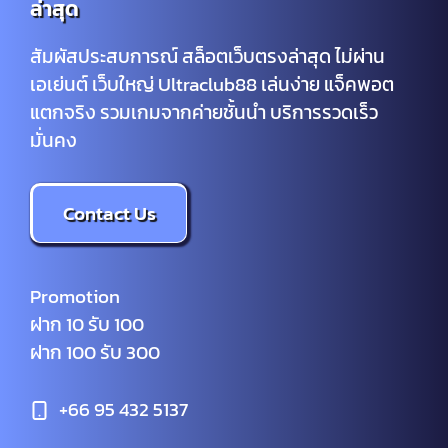
ล่าสุด
สัมผัสประสบการณ์ สล็อตเว็บตรงล่าสุด ไม่ผ่าน
เอเย่นต์ เว็บใหญ่ Ultraclub88 เล่นง่าย แจ็คพอต
แตกจริง รวมเกมจากค่ายชั้นนำ บริการรวดเร็ว
มั่นคง
Contact Us
Promotion
ฝาก 10 รับ 100
ฝาก 100 รับ 300
+66 95 432 5137