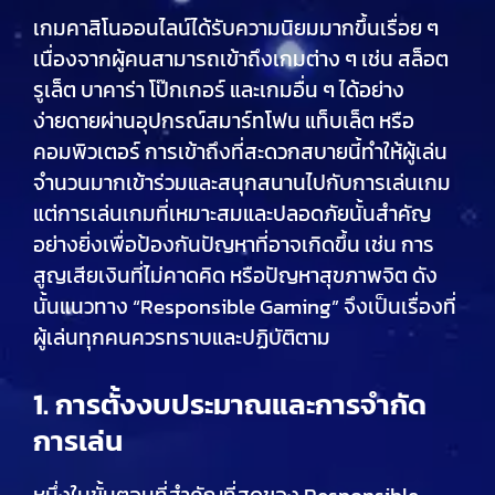
เกมคาสิโนออนไลน์ได้รับความนิยมมากขึ้นเรื่อย ๆ
เนื่องจากผู้คนสามารถเข้าถึงเกมต่าง ๆ เช่น สล็อต
รูเล็ต บาคาร่า โป๊กเกอร์ และเกมอื่น ๆ ได้อย่าง
ง่ายดายผ่านอุปกรณ์สมาร์ทโฟน แท็บเล็ต หรือ
คอมพิวเตอร์ การเข้าถึงที่สะดวกสบายนี้ทำให้ผู้เล่น
จำนวนมากเข้าร่วมและสนุกสนานไปกับการเล่นเกม
แต่การเล่นเกมที่เหมาะสมและปลอดภัยนั้นสำคัญ
อย่างยิ่งเพื่อป้องกันปัญหาที่อาจเกิดขึ้น เช่น การ
สูญเสียเงินที่ไม่คาดคิด หรือปัญหาสุขภาพจิต ดัง
นั้นแนวทาง “Responsible Gaming” จึงเป็นเรื่องที่
ผู้เล่นทุกคนควรทราบและปฏิบัติตาม
1. การตั้งงบประมาณและการจำกัด
การเล่น